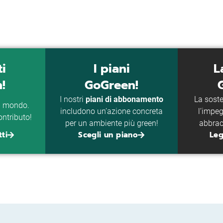
ti
I piani
L
!
GoGreen!
I nostri
piani di abbonamento
La soste
l mondo.
includono un’azione concreta
l’impeg
ontributo!
per un ambiente più green!
abbrac
ti
Scegli un piano
Leg