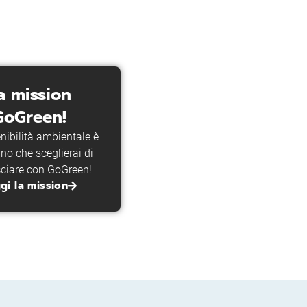
a mission
GoGreen!
nibilità ambientale è
no che sceglierai di
ciare con GoGreen!
gi la mission