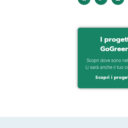
I proget
GoGreen
Scopri dove sono ne
Lì sarà anche il tuo c
Scopri i proget