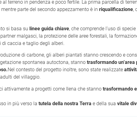
 al terreno in pendenza e poco fertile. La prima parcella di terre
 mentre parte del secondo appezzamento è in
riqualificazione
,
nto si basa su
linee guida chiave
, che comprende l’uso di specie
partner malgasci, la protezione delle aree forestali, la formazion
 di caccia e taglio degli alberi.
produzione di carbone, gli alberi piantati stanno crescendo e con
vegetazione spontanea autoctona, stanno
trasformando un’area 
oso.
Nel contesto del progetto inoltre, sono state realizzate
attivi
adulti del villaggio.
ci attivamente a progetti come Ilena che stanno
trasformando e 
sso in più verso la
tutela della nostra Terra
e della sua
vitale di