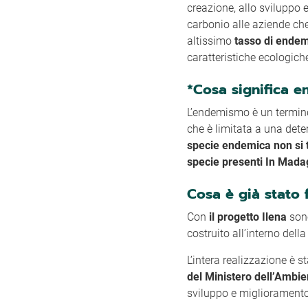
creazione, allo sviluppo e
carbonio alle aziende che
altissimo
tasso di endem
caratteristiche ecologiche
*Cosa significa 
L’endemismo è un termine 
che è limitata a una deter
specie endemica non si t
specie presenti In Madag
Cosa è già stato f
Con
il progetto Ilena
sono
costruito all’interno dell
L’intera realizzazione è 
del Ministero dell’Ambie
sviluppo e miglioramento