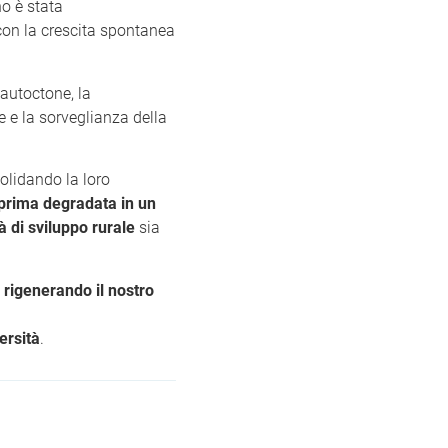
no è stata
 con la crescita spontanea
 autoctone, la
e e la sorveglianza della
solidando la loro
prima degradata in un
tà di sviluppo rurale
sia
rigenerando il nostro
versità
.