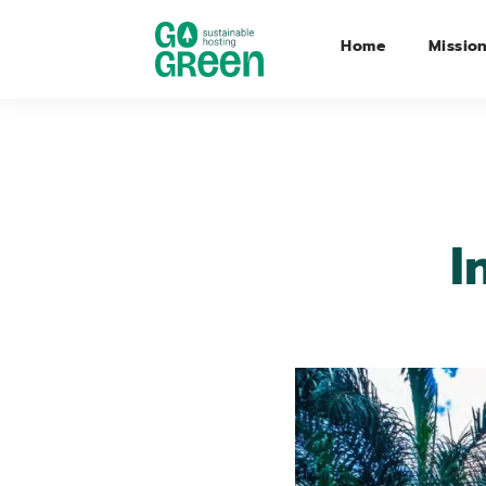
Home
Missio
I